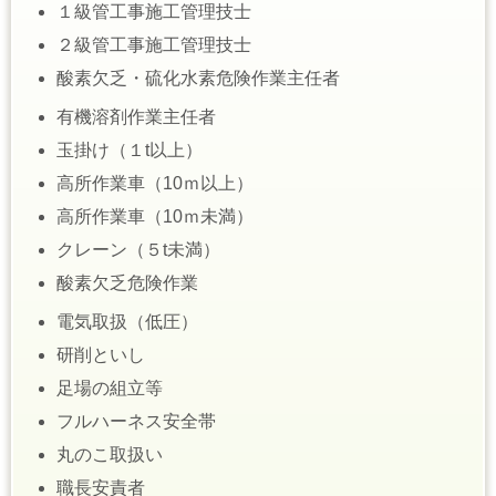
１級管工事施工管理技士
２級管工事施工管理技士
酸素欠乏・硫化水素危険作業主任者
有機溶剤作業主任者
玉掛け（１t以上）
高所作業車（10ｍ以上）
高所作業車（10ｍ未満）
クレーン（５t未満）
酸素欠乏危険作業
電気取扱（低圧）
研削といし
足場の組立等
フルハーネス安全帯
丸のこ取扱い
職長安責者